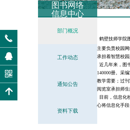
图书网络
信息中心
部门概况
끅
鹤壁技师学院图
主要负责校园网
뀩
承担着智慧校园
工作动态
近几年来，图书
낃
140000册
教学需要；过刊
通知公告
阅览室承担师生
녕
目前，信息化校
心将信息化手段
资料下载