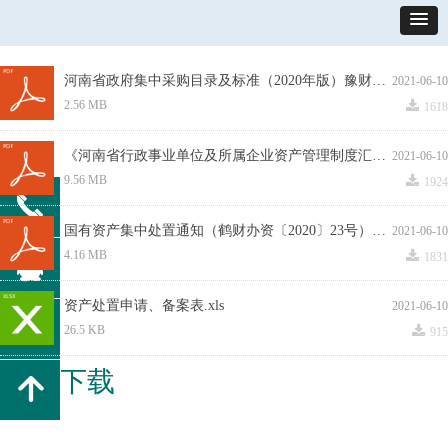
河南省政府集中采购目录及标准（2020年版）豫财购﹝2020﹞4号 20200309.pdf
2021-06-10
끂
2.56 MB
1618
《河南省行政事业单位及所属企业资产管理制度汇编》（最终版本）.pdf
2021-06-10
끂
9.56 MB
1924
끅
国有资产集中处置通知（鹤财办资〔2020〕23号）.pdf
2021-06-10
끂
4.16 MB
뀩
1831
资产处置申请、备案表.xls
2021-06-10
낃
끂
26.5 KB
915
资料下载
녕
上一页
1
下一页